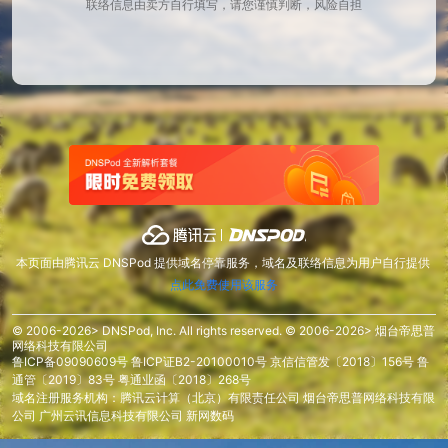
联络信息由卖方自行填写，请您谨慎判断，风险自担
本页面由腾讯云 DNSPod 提供域名停靠服务，域名及联络信息为用户自行提供
点此免费使用该服务
© 2006-2026> DNSPod, Inc. All rights reserved. © 2006-2026> 烟台帝思普
网络科技有限公司
鲁ICP备09090609号
鲁ICP证B2-20100010号
京信信管发〔2018〕156号
鲁
通管〔2019〕83号
粤通业函〔2018〕268号
域名注册服务机构：腾讯云计算（北京）有限责任公司 烟台帝思普网络科技有限
公司 广州云讯信息科技有限公司 新网数码